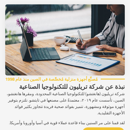
مُصنِّع أجهزة منزلية مُخصَّصة في الصين منذ عام 1998
نبذة عن شركة تريليون للتكنولوجيا الصناعية
شركة تريليون (هانغتشو) للتكنولوجيا الصناعية المحدودة، ومقرها هانغتشو،
الصين، تأسست عام ٢٠١٩، معتمدةً على مصنعها في تايتشو. نلتزم بتوفير
أجهزة موثوقة ومشهورة، تتميز بفوائد صحية فريدة تتجاوز بكثير فوائد
الأجهزة التقليدية.
لقد قمنا على مر السنين ببناء قاعدة عملاء قوية في آسيا وأوروبا وأمريكا.