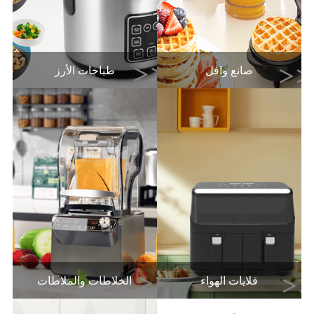
صانع وافل
طباخات الأرز
قلايات الهواء
الخلاطات والملاطات