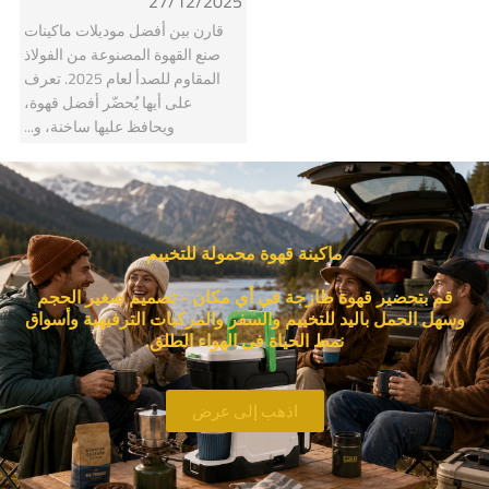
27/12/2025
قارن بين أفضل موديلات ماكينات
صنع القهوة المصنوعة من الفولاذ
المقاوم للصدأ لعام 2025. تعرف
على أيها يُحضّر أفضل قهوة،
ويحافظ عليها ساخنة، و...
ماكينة قهوة محمولة للتخييم
قم بتحضير قهوة طازجة في أي مكان - تصميم صغير الحجم
وسهل الحمل باليد للتخييم والسفر والمركبات الترفيهية وأسواق
نمط الحياة في الهواء الطلق.
اذهب إلى عرض