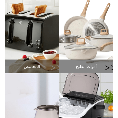
أدوات الطبخ
المحامص