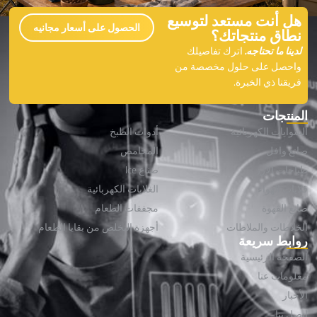
هل أنت مستعد لتوسيع
الحصول على أسعار مجانيه
نطاق منتجاتك؟
لدينا ما تحتاجه.
اترك تفاصيلك
واحصل على حلول مخصصة من
فريقنا ذي الخبرة.
المنتجات
الشوايات الكهربائية
أدوات الطبخ
صانع وافل
المحامص
طباخات الأرز
صناع lce
قلايات الهواء
الغلايات الكهربائية
صانع القهوة
مجففات الطعام
الخلاطات والملاطات
أجهزة التخلص من بقايا الطعام
روابط سريعة
الصفحة الرئيسية
معلومات عنا
الأخبار
اتصل بنا