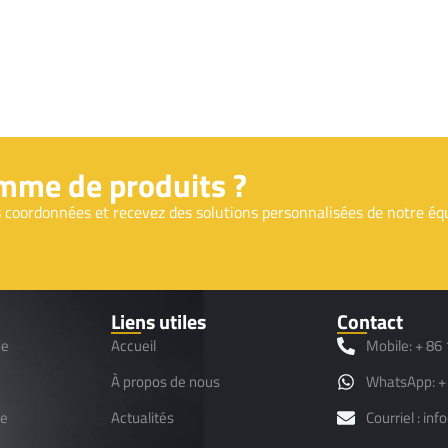
amme de produits ?
 coordonnées et recevez des solutions personnalisées de notre éq
Liens utiles
Contact
ne
Accueil
Mobile: + 86
À propos de nous
WhatsApp: +
ce
Actualités
Courriel : i