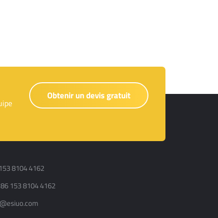
Obtenir un devis gratuit
uipe
 153 8104 4162
 86 153 8104 4162
nfo@esiuo.com